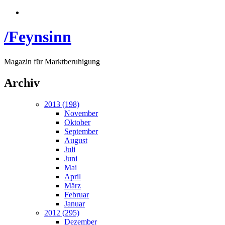
/Feynsinn
Magazin für Marktberuhigung
Archiv
2013 (198)
November
Oktober
September
August
Juli
Juni
Mai
April
März
Februar
Januar
2012 (295)
Dezember