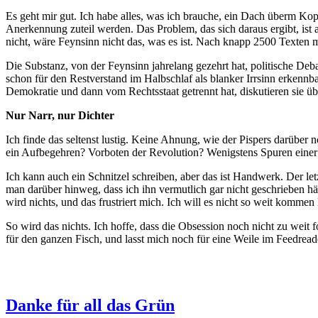
Es geht mir gut. Ich habe alles, was ich brauche, ein Dach überm Ko
Anerkennung zuteil werden. Das Problem, das sich daraus ergibt, ist 
nicht, wäre Feynsinn nicht das, was es ist. Nach knapp 2500 Texten me
Die Substanz, von der Feynsinn jahrelang gezehrt hat, politische Deba
schon für den Restverstand im Halbschlaf als blanker Irrsinn erkennbar
Demokratie und dann vom Rechtsstaat getrennt hat, diskutieren sie üb
Nur Narr, nur Dichter
Ich finde das seltenst lustig. Keine Ahnung, wie der Pispers darüber 
ein Aufbegehren? Vorboten der Revolution? Wenigstens Spuren einer in
Ich kann auch ein Schnitzel schreiben, aber das ist Handwerk. Der letz
man darüber hinweg, dass ich ihn vermutlich gar nicht geschrieben hätte
wird nichts, und das frustriert mich. Ich will es nicht so weit komm
So wird das nichts. Ich hoffe, dass die Obsession noch nicht zu weit 
für den ganzen Fisch, und lasst mich noch für eine Weile im Feedread
Danke für all das Grün