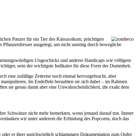
lichen Panzer für ein Tier des Känozoikum, prächtigen
s Pflanzenfresser ausgelegt, um nicht unnötig durch bewegliche
barmungswürdigen Ungeschicks und anderer Handicaps wie völligem
ichtiger, nein der wichtigste Indikator für diese Form der Dummheit.
rch eine zufällige Zeitreise noch einmal hervorgebracht, aber
 manipulieren. Im Endeffekt beraubten sie sich dabei – im Rahmen
ften sie genau damit aber eine Unwahrscheinlichkeit, die exakt dem
e ihre Schwänze nicht mehr bemerkten, wenn jemand darauf trat. Immer
se verdanken wir unter anderem die Erfindung des Popcorns, doch das
st oder er ihrer sprichwörtlich schlampigen Dokumentation zum Opfer