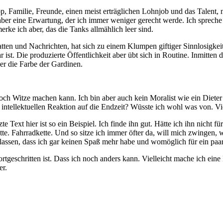
pp, Familie, Freunde, einen meist erträglichen Lohnjob und das Talent
aber eine Erwartung, der ich immer weniger gerecht werde. Ich spreche d
rke ich aber, das die Tanks allmählich leer sind.
tten und Nachrichten, hat sich zu einem Klumpen giftiger Sinnlosigkeit
 ist. Die produzierte Öffentlichkeit aber übt sich in Routine. Inmitten
er die Farbe der Gardinen.
noch Witze machen kann. Ich bin aber auch kein Moralist wie ein Dieter
tellektuellen Reaktion auf die Endzeit? Wüsste ich wohl was von. Viell
te Text hier ist so ein Beispiel. Ich finde ihn gut. Hätte ich ihn nicht 
. Fahrradkette. Und so sitze ich immer öfter da, will mich zwingen, weil
en lassen, dass ich gar keinen Spaß mehr habe und womöglich für ein pa
fortgeschritten ist. Dass ich noch anders kann. Vielleicht mache ich e
er.