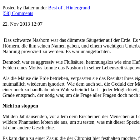
Posted by flatter under
Best of
,
Hintergrund
[58] Comments
22. Nov 2013 12:07
Das schwarze Nashorn war das dümmste Säugetier auf der Erde. Es war
Hörnern, die ihm seinen Namen gaben, und einem wuchtigen Unterbau, 
Nahrung provoziert zu werden. Es war unangefochten.
Dennoch war es aggressiv wie Flußsäure, hemmungslos wie eine Haf
Fehlen eines Motivs konnte das Nashorn in seiner Lebenszeit stapelwe
Als die Mäuse die Erde betrieben, verpassten sie das Resultat ihres e
mutmaßlich wiederum ignoriert. Wie dem auch sei, die Geduld der Mä
einer noch zu handhabenden Wahrscheinlichkeit – jeder Möglichkeit, 
Grade entsprach, der nötig war, um die Frage aller Fragen doch noch z
Nicht zu stoppen
Mit den Jahrtausenden, vor allem dem Erscheinen der Menschen auf de
wildere Phantasien lebten sie aus, um zu testen, was mit dieser Spez
ist eine andere Geschichte.
Es kam dann zu einer Zäsur, die der Chronist hier festhalten möchte