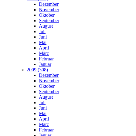
Dezember
November
Oktober
September
August
Juli
Juni
Mai
April
März
Februar
Januar
2009 (308)
Dezember
November
Oktober
September
August
Juli
Juni
Mai
April
März
Februar
Januar