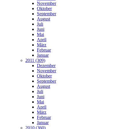
November
Oktober
September
August
Juli
Juni
Mai
April
März
Februar
Januar
2011 (309)
Dezember
November
Oktober
September
August
Juli
Juni
Mai
April
März
Februar
Januar
2010 (360)