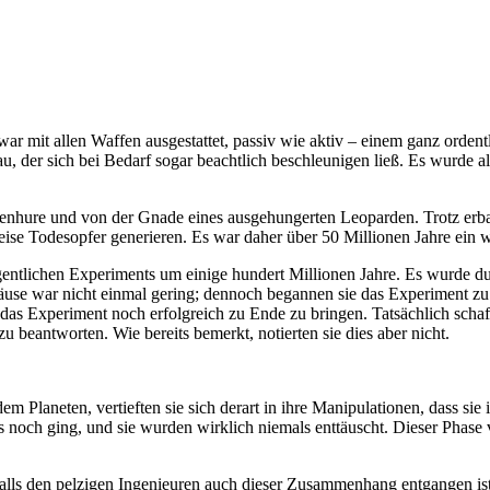
 mit allen Waffen ausgestattet, passiv wie aktiv – einem ganz ordent
der sich bei Bedarf sogar beachtlich beschleunigen ließ. Es wurde al
enhure und von der Gnade eines ausgehungerten Leoparden. Trotz er
ise Todesopfer generieren. Es war daher über 50 Millionen Jahre ein w
igentlichen Experiments um einige hundert Millionen Jahre. Es wurde du
use war nicht einmal gering; dennoch begannen sie das Experiment zu
das Experiment noch erfolgreich zu Ende zu bringen. Tatsächlich schaf
u beantworten. Wie bereits bemerkt, notierten sie dies aber nicht.
m Planeten, vertieften sie sich derart in ihre Manipulationen, dass si
ies noch ging, und sie wurden wirklich niemals enttäuscht. Dieser Pha
, falls den pelzigen Ingenieuren auch dieser Zusammenhang entgangen i