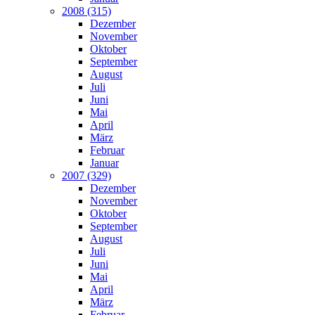
2008 (315)
Dezember
November
Oktober
September
August
Juli
Juni
Mai
April
März
Februar
Januar
2007 (329)
Dezember
November
Oktober
September
August
Juli
Juni
Mai
April
März
Februar