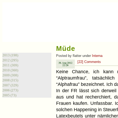
Müde
Archiv
2013 (198)
Posted by flatter under
Interna
2012 (295)
[22] Comments
30. Aug 2012
2011 (309)
22:28
2010 (360)
Keine Chance, ich kann n
2009 (308)
“Alptraumfrau”, tatsächli
2008 (315)
“Alphafrau” bezeichnet. Ich d
2007 (329)
In der FR lässt sich derweil
2006 (273)
2005 (73)
aus und hat recherchiert, 
Frauen kaufen. Unfassbar. I
solchen Happening in Steuerh
Latexbeutels unter nämlich