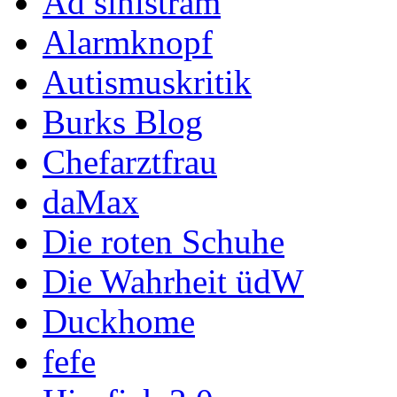
Ad sinistram
Alarmknopf
Autismuskritik
Burks Blog
Chefarztfrau
daMax
Die roten Schuhe
Die Wahrheit üdW
Duckhome
fefe