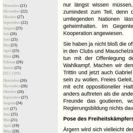
nur längst wissen müssen,
Dezember
(21)
November
(22)
zumindest zum Teil, denn 
Oktober
(27)
umliegenden Nationen läss
September
(22)
geheimhalten. Im Gegente
August
(25)
Kooperation angewiesen.
Juli
(26)
Juni
(25)
Sie haben ja nicht bloß die o
Mai
(23)
in den Clubs und Mauschelzir
April
(25)
März
(28)
tun mit der Offenlegung d
Februar
(26)
Wahlkampf. Machen wir den
Januar
(25)
Trittin und jetzt auch Gabri
2011 (309)
sein zu wollen. Freies Geleit
Dezember
(26)
November
(26)
mit echt oppositioneller Halt
Oktober
(26)
anders auftreten als die and
September
(27)
Freunde das goutieren, wo
August
(24)
Regierungsbildung nichts da
Juli
(27)
Juni
(25)
Pose des Freiheitskämpfer
Mai
(21)
April
(19)
Ärgern wird sich vielleicht de
März
(28)