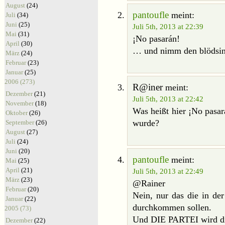
August
(24)
pantoufle
meint:
Juli
(34)
Juni
(25)
Juli 5th, 2013 at 22:39
Mai
(31)
¡No pasarán!
April
(30)
… und nimm den blödsin
März
(24)
Februar
(23)
Januar
(25)
2006 (273)
R@iner
meint:
Dezember
(21)
Juli 5th, 2013 at 22:42
November
(18)
Was heißt hier ¡No pasar
Oktober
(26)
wurde?
September
(26)
August
(27)
Juli
(24)
Juni
(20)
pantoufle
meint:
Mai
(25)
April
(21)
Juli 5th, 2013 at 22:49
März
(23)
@Rainer
Februar
(20)
Nein, nur das die in der
Januar
(22)
durchkommen sollen.
2005 (73)
Und DIE PARTEI wird die
Dezember
(22)