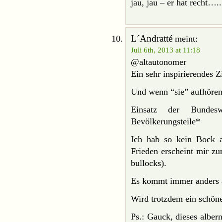
jau, jau – er hat recht…..
L´Andratté
meint:
Juli 6th, 2013 at 11:18
@altautonomer
Ein sehr inspirierendes Zi
Und wenn “sie” aufhören 
Einsatz der Bundes
Bevölkerungsteile*
Ich hab so kein Bock a
Frieden erscheint mir zu
bullocks).
Es kommt immer anders a
Wird trotzdem ein schöne
Ps.: Gauck, dieses alber