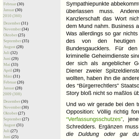
Sympathiepunkte abbekommt
Februar
(30)
Januar
(30)
überlassen muss. Ander
2010 (360)
Kanzlerschaft das Wort nich
Dezember
(31)
dem Mund nahm. Business as 
November
(34)
Was allerdings so gar nicht
Oktober
(25)
des von den heutigen F
September
(35)
August
(28)
Bundesgaucklers. Für den
Juli
(32)
kriminelle Geheimdienste sind
Juni
(29)
der sich als angeblicher 
Mai
(33)
Diener zweier Spitzeldienst
April
(28)
März
(31)
wollten, haben ihn die ander
Februar
(26)
des “Bürgerrechtlers” Staatso
Januar
(28)
Story bloß nicht so maßlos üb
2009 (308)
Dezember
(30)
Und wo wir gerade bei den t
November
(30)
Opposition: Völlig richtig f
Oktober
(27)
“Verfassungsschutzes”
, jen
September
(27)
August
(31)
Schredders. Ergänzen muss 
Juli
(27)
die Duldung oder gar dur
Juni
(25)