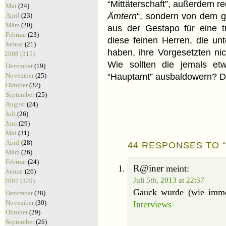
“Mittäterschaft”, außerdem re
Mai
(24)
Ämtern
“, sondern von dem g
April
(23)
März
(20)
aus der Gestapo für eine t
Februar
(23)
diese feinen Herren, die un
Januar
(21)
haben, ihre Vorgesetzten nic
2008 (315)
Wie sollten die jemals e
Dezember
(19)
November
(25)
“Hauptamt” ausbaldowern? Da
Oktober
(32)
September
(25)
August
(24)
Juli
(26)
Juni
(29)
Mai
(31)
April
(28)
44 RESPONSES TO 
März
(26)
Februar
(24)
R@iner
meint:
Januar
(26)
Juli 5th, 2013 at 22:37
2007 (329)
Gauck wurde (wie imme
Dezember
(28)
November
(30)
Interviews
Oktober
(29)
September
(26)