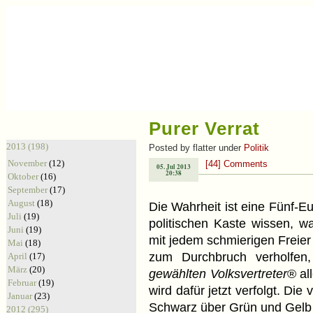
Purer Verrat
Archiv
2013 (198)
Posted by flatter under
Politik
November
(12)
[44] Comments
05. Jul 2013
20:38
Oktober
(16)
September
(17)
August
(18)
Die Wahrheit ist eine Fünf-Eu
Juli
(19)
politischen Kaste wissen, wa
Juni
(19)
mit jedem schmierigen Freier
Mai
(18)
zum Durchbruch verholfen
April
(17)
März
(20)
gewählten Volksvertreter
® al
Februar
(19)
wird dafür jetzt verfolgt. Di
Januar
(23)
Schwarz über Grün und Gelb b
2012 (295)