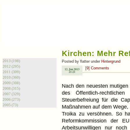
Kirchen: Mehr Re
Archiv
2013 (198)
Posted by flatter under
Hintergrund
2012 (295)
[9] Comments
12. Jun 2013
2011 (309)
21:21
2010 (360)
2009 (308)
Nach den neuesten mutigen R
2008 (315)
des Öffentlich-rechtlichen
2007 (329)
Steuerbefreiung für die Cap
2006 (273)
2005 (73)
Maßnahmen auf dem Wege, u
Troika zu versöhnen. So hat
Reformkommission der EU 
Arbeitsunwilligen nur noc