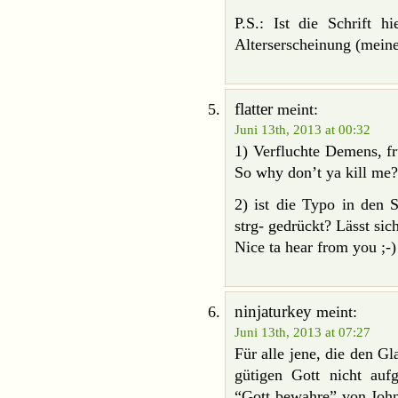
P.S.: Ist die Schrift h
Alterserscheinung (meine
flatter
meint:
Juni 13th, 2013 at 00:32
1) Verfluchte Demens, fr
So why don’t ya kill me?
2) ist die Typo in den 
strg- gedrückt? Lässt sic
Nice ta hear from you ;-)
ninjaturkey
meint:
Juni 13th, 2013 at 07:27
Für alle jene, die den G
gütigen Gott nicht au
“Gott bewahre” von Joh