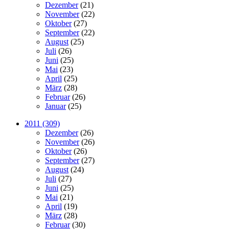
Dezember
(21)
November
(22)
Oktober
(27)
September
(22)
August
(25)
Juli
(26)
Juni
(25)
Mai
(23)
April
(25)
März
(28)
Februar
(26)
Januar
(25)
2011 (309)
Dezember
(26)
November
(26)
Oktober
(26)
September
(27)
August
(24)
Juli
(27)
Juni
(25)
Mai
(21)
April
(19)
März
(28)
Februar
(30)