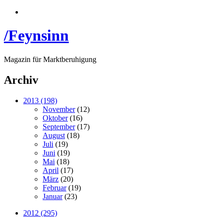
/Feynsinn
Magazin für Marktberuhigung
Archiv
2013 (198)
November
(12)
Oktober
(16)
September
(17)
August
(18)
Juli
(19)
Juni
(19)
Mai
(18)
April
(17)
März
(20)
Februar
(19)
Januar
(23)
2012 (295)