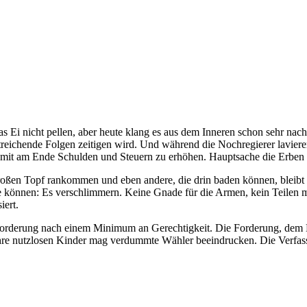
s Ei nicht pellen, aber heute klang es aus dem Inneren schon sehr nach 
reichende Folgen zeitigen wird. Und während die Nochregierer laviere
amit am Ende Schulden und Steuern zu erhöhen. Hauptsache die Erben
roßen Topf rankommen und eben andere, die drin baden können, bleibt
e können: Es verschlimmern. Keine Gnade für die Armen, kein Teilen mi
iert.
Die Forderung nach einem Minimum an Gerechtigkeit. Die Forderung, dem
re nutzlosen Kinder mag verdummte Wähler beeindrucken. Die Verfassung