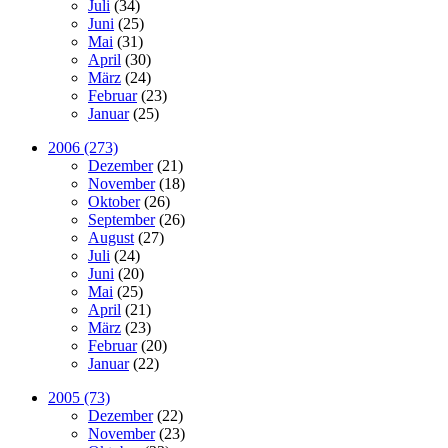
Juli
(34)
Juni
(25)
Mai
(31)
April
(30)
März
(24)
Februar
(23)
Januar
(25)
2006 (273)
Dezember
(21)
November
(18)
Oktober
(26)
September
(26)
August
(27)
Juli
(24)
Juni
(20)
Mai
(25)
April
(21)
März
(23)
Februar
(20)
Januar
(22)
2005 (73)
Dezember
(22)
November
(23)