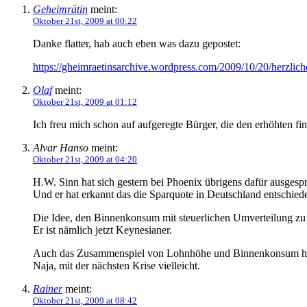
Geheimrätin
meint:
Oktober 21st, 2009 at 00:22
Danke flatter, hab auch eben was dazu gepostet:
https://gheimraetinsarchive.wordpress.com/2009/10/20/herzlic
Olaf
meint:
Oktober 21st, 2009 at 01:12
Ich freu mich schon auf aufgeregte Bürger, die den erhöhten fi
Alvar Hanso
meint:
Oktober 21st, 2009 at 04:20
H.W. Sinn hat sich gestern bei Phoenix übrigens dafür ausgesp
Und er hat erkannt das die Sparquote in Deutschland entschiede
Die Idee, den Binnenkonsum mit steuerlichen Umverteilung zu f
Er ist nämlich jetzt Keynesianer.
Auch das Zusammenspiel von Lohnhöhe und Binnenkonsum hat 
Naja, mit der nächsten Krise vielleicht.
Rainer
meint:
Oktober 21st, 2009 at 08:42