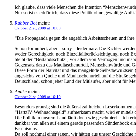
Ich glaube, dass viele Menschen die Intention “Menschenwürde”
Nur so ist es erklärlich, dass diese Politik ohne gewaltige Aufs
Rubber Bot
meint:
Oktober 21st, 2009 at 10:03
“Die Propaganda gegen die angeblich Arbeitsscheuen und ihre 
Schön formuliert, aber – sorry – leider naiv. Die Richter werd
weder Gerechtigkeit, noch Einzelfallberücksichtigung, noch E
bleibt der “Bestandsschutz”, vor allem von Vermögen und ins
Gegensatz dazu das Maultaschenurteil, Menschenwürde und Ger
Diese Form der Naivität und das mangelnde Selbstbewußtsein 
angesichts von Quelle und Maultaschenurteil auf die Straße gehen
Deutschland, schon jeher Land der Mitläufer, aber nicht für Me
Amike
meint:
Oktober 21st, 2009 at 10:10
Besonders grausig sind die äußerst zahlreichen Leserkommentare
“HartzIV-Weihnachtsgeld” aufmerksam macht, wird er mittels d
Die Politik in unsrem Land läuft doch wie geschmiert… ich erin
dankbar von allen auf einem gerade passenden Sündenbock eing
Faschismus.
Da soll nochmal einer sagen, wir hätten aus unsrer Geschichte 