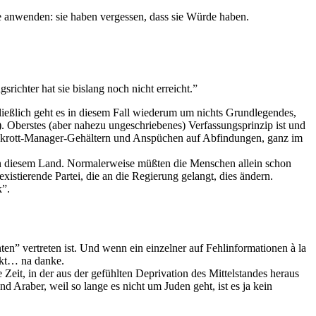
te anwenden: sie haben vergessen, dass sie Würde haben.
chter hat sie bislang noch nicht erreicht.”
hließlich geht es in diesem Fall wiederum um nichts Grundlegendes,
 Oberstes (aber nahezu ungeschriebenes) Verfassungsprinzip ist und
ankrott-Manager-Gehältern und Anspüchen auf Abfindungen, ganz im
in diesem Land. Normalerweise müßten die Menschen allein schon
existierende Partei, die an die Regierung gelangt, dies ändern.
k”.
en” vertreten ist. Und wenn ein einzelner auf Fehlinformationen à la
ckt… na danke.
Zeit, in der aus der gefühlten Deprivation des Mittelstandes heraus
raber, weil so lange es nicht um Juden geht, ist es ja kein