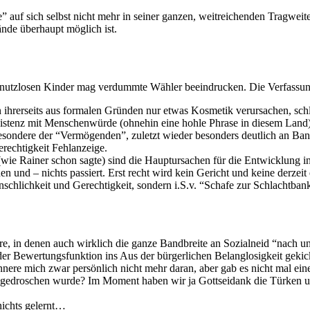
 auf sich selbst nicht mehr in seiner ganzen, weitreichenden Tragwei
tände überhaupt möglich ist.
nutzlosen Kinder mag verdummte Wähler beeindrucken. Die Verfassungsri
en ihrerseits aus formalen Gründen nur etwas Kosmetik verursachen, sc
xistenz mit Menschenwürde (ohnehin eine hohle Phrase in diesem Land).
besondere der “Vermögenden”, zuletzt wieder besonders deutlich an B
echtigkeit Fehlanzeige.
(wie Rainer schon sagte) sind die Hauptursachen für die Entwicklung 
 und – nichts passiert. Erst recht wird kein Gericht und keine derzeit 
nschlichkeit und Gerechtigkeit, sondern i.S.v. “Schafe zur Schlachtban
, in denen auch wirklich die ganze Bandbreite an Sozialneid “nach unt
er Bewertungsfunktion ins Aus der bürgerlichen Belanglosigkeit geki
nere mich zwar persönlich nicht mehr daran, aber gab es nicht mal eine 
edroschen wurde? Im Moment haben wir ja Gottseidank die Türken und A
nichts gelernt…