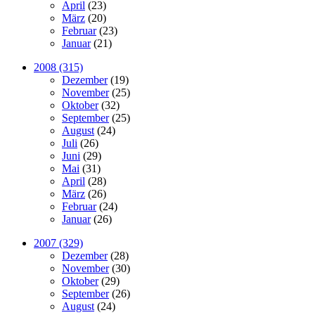
April
(23)
März
(20)
Februar
(23)
Januar
(21)
2008 (315)
Dezember
(19)
November
(25)
Oktober
(32)
September
(25)
August
(24)
Juli
(26)
Juni
(29)
Mai
(31)
April
(28)
März
(26)
Februar
(24)
Januar
(26)
2007 (329)
Dezember
(28)
November
(30)
Oktober
(29)
September
(26)
August
(24)