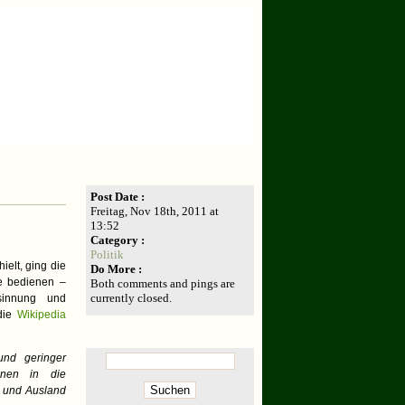
/Feynsinn
Magazin für Marktberuhigung
Archived Entry
Post Date :
Freitag, Nov 18th, 2011 at
13:52
Category :
Politik
ielt, ging die
Do More :
ie bedienen –
Both comments and pings are
currently closed.
esinnung und
 die
Wikipedia
Suchen:
und geringer
ionen in die
d und Ausland