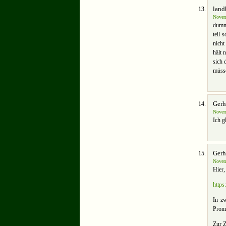
land
Novem
dumme
teil 
nicht
hält 
sich 
müsse
Gerh
Novem
Ich g
Gerh
Novem
Hier,
https
In zw
Promo
Zur Z