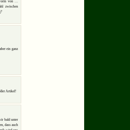
n Form von …
hl zwischen
g?
aber ein ganz
ller Artikel!
ir bald unter
en, dass auch