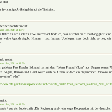
a Heil.
r feynsinnige Artikel gehört auf die Titelseiten.
der beobachter
meint:
ber 18th, 2011 at 15:47
 flatter für den Link zur FAZ. Interessant finde ich, dass offenbar die “Unabhängigkeit” eine 
das wahre Agenda abgibt. Hmmm… nach kurzem Überlegen, isses doch nicht so neu, wie 
te….
ndo
meint:
ber 18th, 2011 at 16:09
r geliebter Fast-Kanzler Edmund hat mit dem “lieben Freund Viktor” aus Ungarn seinen 70
ert. Angela, Barroso und Horst waren auch da. Orban ist doch ein “lupenreiner Demokrat u
rvativer”, oder?
://www.mfa.gov.hu/kulkepviselet/Munchen/de/de_hirek/Orban_Seehofer_talalkozo_2011_deut
meint:
ber 18th, 2011 at 16:29
ndo / aus der Jubelschrift „Die Regierung strebt eine enge Kooperation mit der deutschen 