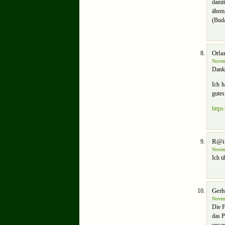
dami
ähem
(Buda
Orla
Novem
Danke
Ich h
gutes
http
R@i
Novem
Ich ü
Gerh
Novem
Die F
das P