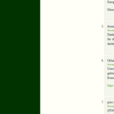
Europ
Diese
frem
Novem
Danke
für 
dach
Orla
Novem
Unse
gefei
Konse
https
piet
Novem
@Orla