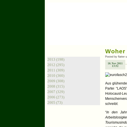
Woher 
Archiv
Posted by flatter 
2013 (198)
18. Nov 2011
2012 (295)
13:52
2011 (309)
2010 (360)
2009 (308)
Aus glühenden
2008 (315)
Partei “LAOS”
2007 (329)
Holocaust-Le
2006 (273)
Menschenvera
2005 (73)
schreibt:
“
In den Jahr
Arbeitslosig
Tourismusindu