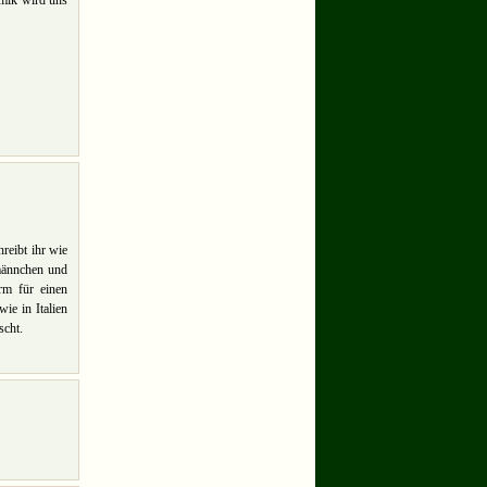
amik wird uns
reibt ihr wie
männchen und
rm für einen
ie in Italien
scht.