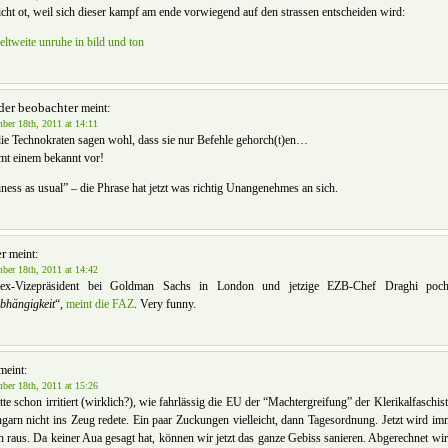
icht ot, weil sich dieser kampf am ende vorwiegend auf den strassen entscheiden wird:
eltweite unruhe in bild und ton
der beobachter
meint:
ber 18th, 2011 at 14:11
die Technokraten sagen wohl, dass sie nur Befehle gehorch(t)en…
t einem bekannt vor!
ness as usual” – die Phrase hat jetzt was richtig Unangenehmes an sich.
er
meint:
ber 18th, 2011 at 14:42
ex-Vizepräsident bei Goldman Sachs in London und jetzige EZB-Chef Draghi poch
bhängigkeit
“,
meint die FAZ
. Very funny.
meint:
ber 18th, 2011 at 15:26
tte schon irritiert (wirklich?), wie fahrlässig die EU der “Machtergreifung” der Klerikalfasch
garn nicht ins Zeug redete. Ein paar Zuckungen vielleicht, dann Tagesordnung. Jetzt wird i
 raus. Da keiner Aua gesagt hat, können wir jetzt das ganze Gebiss sanieren. Abgerechnet wird