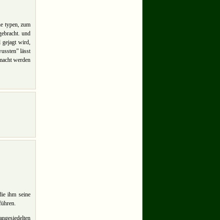
he typen, zum
gebracht. und
 gejagt wird,
ussten” lässt
emacht werden
die ihm seine
führen.
angesiedelten