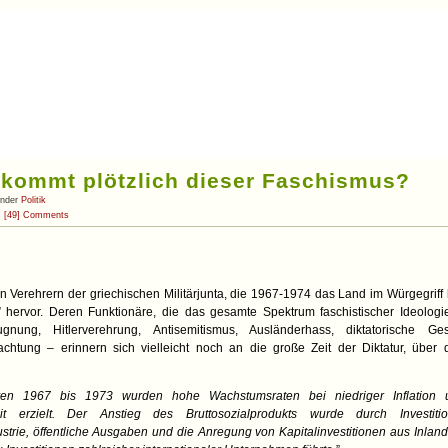
kommt plötzlich dieser Faschismus?
under
Politik
[49] Comments
 Verehrern der griechischen Militärjunta, die 1967-1974 das Land im Würgegriff h
 hervor. Deren Funktionäre, die das gesamte Spektrum faschistischer Ideolog
ugnung, Hitlerverehrung, Antisemitismus, Ausländerhass, diktatorische G
chtung – erinnern sich vielleicht noch an die große Zeit der Diktatur, über
en 1967 bis 1973 wurden hohe Wachstumsraten bei niedriger Inflation 
keit erzielt. Der Anstieg des Bruttosozialprodukts wurde durch Investit
strie, öffentliche Ausgaben und die Anregung von Kapitalinvestitionen aus Inlan