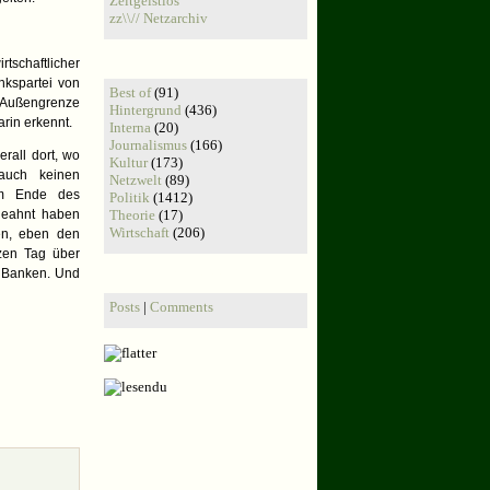
Zeitgeistlos
zz\\// Netzarchiv
Kategorien:
schaftlicher
nkspartei von
Best of
(91)
r Außengrenze
Hintergrund
(436)
arin erkennt.
Interna
(20)
Journalismus
(166)
erall dort, wo
Kultur
(173)
 auch keinen
Netzwelt
(89)
em Ende des
Politik
(1412)
 geahnt haben
Theorie
(17)
Wirtschaft
(206)
en, eben den
nzen Tag über
RSS Feeds:
e Banken. Und
Posts
|
Comments