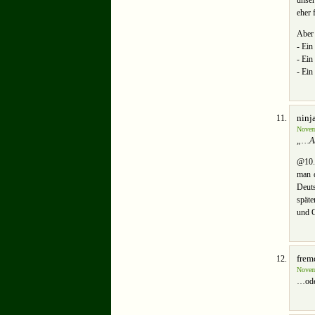
unser
eher 
Aber 
- Ei
- Ein
- Ein
ninj
Novem
„…Ab
@10. 
man 
Deut
späte
und G
frem
Novem
…oder