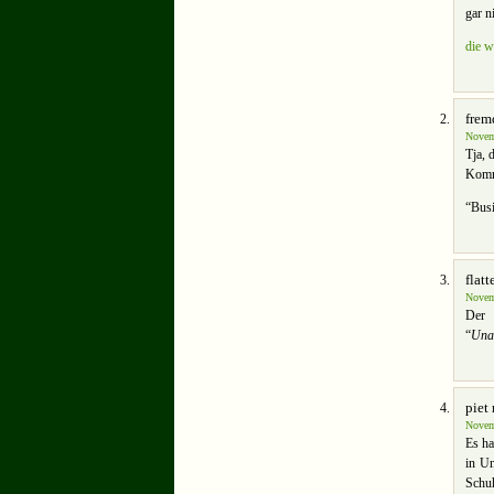
gar n
die w
frem
Novem
Tja, 
Komm
“Busi
flatt
Novem
Der 
“
Una
piet
Novem
Es ha
in Un
Schuh