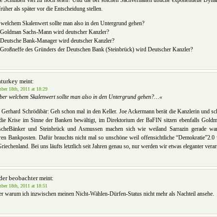
e Schulden viel zu hoch seien? Und die bei solchen Sachverhalten übliche exponentielle Dyn
früher als später vor die Entscheidung stellen.
welchem Skalenwert sollte man also in den Untergrund gehen?
n Goldman Sachs-Mann wird deutscher Kanzler?
 Deutsche Bank-Manager wird deutscher Kanzler?
 Großneffe des Gründers der Deutschen Bank (Steinbrück) wird Deutscher Kanzler?
aturkey
meint:
ber 18th, 2011 at 18:29
er welchem Skalenwert sollte man also in den Untergrund gehen?…«
Gerhard Schrödibär: Geh schon mal in den Keller. Joe Ackermann berät die Kanzlerin und sch
die Krise im Sinne der Banken bewältigt, im Direktorium der BaFIN sitzen ebenfalls Gold
scheBänker und Steinbrück und Asmussen machen sich wie weiland Sarrazin gerade wa
ren Bankposten. Dafür brauchts nicht mal so unschöne weil offensichtliche “Demokratie”2.0 w
riechenland. Bei uns läufts letztlich seit Jahren genau so, nur werden wir etwas eleganter verar
der beobachter
meint:
ber 18th, 2011 at 18:51
 warum ich inzwischen meinen Nicht-Wählen-Dürfen-Status nicht mehr als Nachteil ansehe.