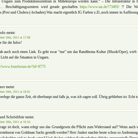
t Ungarn zum Produktionszentrum in Mitteleuropa werden kann.“ – Die Infrastruktur i
… Beschäftigungszentren wird gerade geschaffen
https://www.taz.de/!73493/
!! Die Wa
-)Pest und Cholera (-lschaden).Was macht eigentlich IG Farben z.Zt.,noch immer in Auflösun
ndo
meint:
ber 18th, 2011 at 17:08
 für die Infos!
ab auch noch einen Link. Es geht zwar “nur” um das Randthema Kultur (Musik/Oper), wirft 
 Licht auf die Situation in Ungarn.
s://www.fonoforum.de/?id=8775
ner
meint:
ber 18th, 2011 at 18:01
berlege die ganze Zeit, ob überhaupt und falls ja, was ich sagen soll. Übrig geblieben ist: Echt to
ard Schrödibär
meint:
ber 18th, 2011 at 18:16
rage ist doch, wann erlegt uns das Grundgesetz die Pflicht zum Widerstand auf? Wenn auch w
rotektorat von Goldman Sachs gestellt werden? Herr Junker machte heute schon so Andeutung