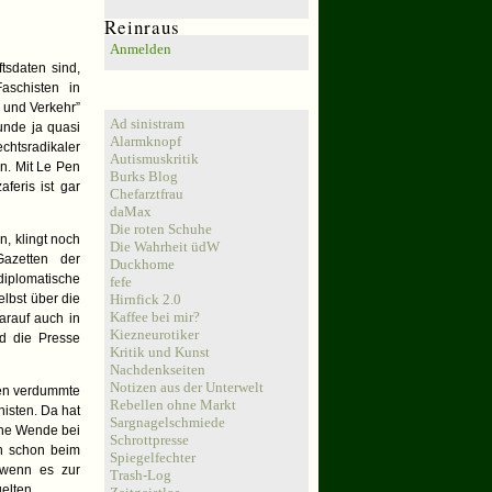
Reinraus
Anmelden
tsdaten sind,
Links
Faschisten in
r und Verkehr”
Ad sinistram
unde ja quasi
Alarmknopf
echtsradikaler
Autismuskritik
n. Mit Le Pen
Burks Blog
feris ist gar
Chefarztfrau
daMax
Die roten Schuhe
n, klingt noch
Die Wahrheit üdW
azetten der
Duckhome
diplomatische
fefe
lbst über die
Hirnfick 2.0
Kaffee bei mir?
arauf auch in
Kiezneurotiker
nd die Presse
Kritik und Kunst
Nachdenkseiten
Notizen aus der Unterwelt
hen verdummte
Rebellen ohne Markt
histen. Da hat
Sargnagelschmiede
che Wende bei
Schrottpresse
ch schon beim
Spiegelfechter
 wenn es zur
Trash-Log
elten.