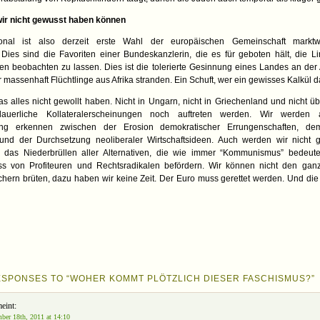
ir nicht gewusst haben können
nal ist also derzeit erste Wahl der europäischen Gemeinschaft marktwirt
Dies sind die Favoriten einer Bundeskanzlerin, die es für geboten hält, die Li
n beobachten zu lassen. Dies ist die tolerierte Gesinnung eines Landes an de
 massenhaft Flüchtlinge aus Afrika stranden. Ein Schuft, wer ein gewisses Kalkül d
s alles nicht gewollt haben. Nicht in Ungarn, nicht in Griechenland und nicht üb
dauerliche Kollateralerscheinungen noch auftreten werden. Wir werden
g erkennen zwischen der Erosion demokratischer Errungenschaften, d
 und der Durchsetzung neoliberaler Wirtschaftsideen. Auch werden wir nicht
 das Niederbrüllen aller Alternativen, die wie immer “Kommunismus” bedeut
uss von Profiteuren und Rechtsradikalen befördern. Wir können nicht den ga
hern brüten, dazu haben wir keine Zeit. Der Euro muss gerettet werden. Und di
ESPONSES TO “WOHER KOMMT PLÖTZLICH DIESER FASCHISMUS?”
eint:
ber 18th, 2011 at 14:10