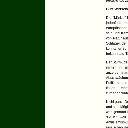
erreicht, die 
Gute Wirtsch
Die “Märkte” 
jedenfalls k
europäischen
sein und Kame
von Natur aus
Schläger, der
konnte er so 
bekannt als “
Der Sturm, de
immer in al
anzeigenfina
Abschwächung 
Politik seine
Italien – ei
zufrieden war
Nicht ganz. D
und sein Mögl
wohl jemand B
“LAOS”, weil 
Antiislamism
rassischen He