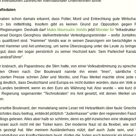
zu Investitionen zahlreicher internationaler Unternehmen führte.
”
aftsdaten
haben schon damals erkannt, dass Folter, Mord und Entrechtung gute Wirtschaf
urz- bis mittelfristig. Insofern gibt es keinen Grund zur Opposition gegen 
 Regierungen. Deshalb darf
Makis Mavroudis Voridis
jetzt
Minister für
“Infrastruktu
rad Giorgos Georghiou stellvertretender Verteidigungsminister – wofür Juntafre
 qualifiziert sind. “Hammer” Voridis war in seinen Zwanzigern ein berüchtigter r
 mit Hammer und Axt umherzog, um seine Überzeugung unter die Leute zu bringe
gut, dass der sogar persönlich zu seiner Hochzeit kam. Sein Parteichef Karatza
KaratzaFührer”.
r losbrach, als Papandreou die Stirn hatte, von einer Volksabstimmung zu spreche
len Ohren nach. Der Boulevard nannte ihn einen “Irren”, sämtliche G
nzierten Presse schrien Zeter und Mordio, und Frau Merkel machte ohne jede 
deutlich, dass Deutschland und Europa es nicht dulden würden, dass ein Volk se
s Landes bestimmt, wenn es den Euro als Währung hat. Also wurde – wie kurz d
ne Regierung sogenannter “Technokraten” ins Amt gesetzt, mit denen Merkel u
en.
erselbe Boulevard, der monatelang seine Leser mit Hetzartikeln über faule Griec
ichstes dazu beitrug, entdeckt plötzlich “Judenhasser” unter den regierenden Fasc
logs gelesen. Alles aber halb so schlimm, denn es gibt inzwischen eine strategis
Israel auch nicht mit der Türkei kann. Der moderne Nazi ist da flexibel, wie si
us gezeigt hat. Wer meinem Ausländerhass nützt, darf auch Jude sein, und
rabstufung von Kopftuchkindern taugt, dürfen die Juden auch temporär als klüger g