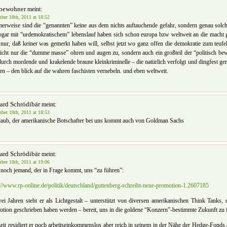
bewohner
meint:
ber 18th, 2011 at 18:52
rweise sind die “genannten” keine aus dem nichts auftauchende gefahr, sondern genau solc
sogar mit “urdemokratischem” lebenslauf haben sich schon europa bzw weltweit an die macht 
 nur, daß keiner was gemerkt haben will, selbst jetzt wo ganz offen die demokratie zum teufel
nicht nur die “dumme masse” ohren und augen zu, sondern auch ein großteil der “politisch bew
durch mordende und krakelende braune kleinkriminelle – die natürlich verfolgt und dingfest g
n – den blick auf die wahren faschisten vernebeln. und eben weltweit.
ard Schrödibär
meint:
ber 18th, 2011 at 18:53
laub, der amerikanische Botschafter bei uns kommt auch von Goldman Sachs
ard Schrödibär
meint:
ber 18th, 2011 at 19:06
 noch jemand, der in Frage kommt, uns “zu führen”:
://www.rp-online.de/politik/deutschland/guttenberg-schreibt-neue-promotion-1.2607185
ei Jahren steht er als Lichtgestalt – unterstützt von diversen amerikanischen Think Tanks, 
tion geschrieben haben werden – bereit, uns in die goldene “Konzern”-bestimmte Zukunft zu 
eit residiert er noch arbeitseinkommenslos aber reich in seinem in der Nähe der Hedge-Fonds 