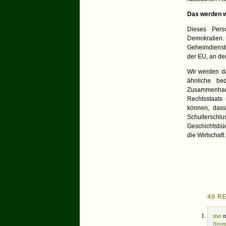
Das werden w
Dieses Perso
Demokratien. 
Geheimdienste
der EU, an der
Wir werden da
ähnliche be
Zusammenhan
Rechtsstaats
können, dass
Schulterschl
Geschichtsbüc
die Wirtschaft.
49 R
mo
m
Novem