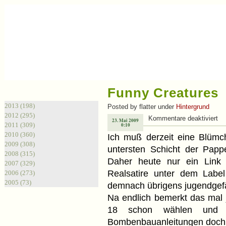
Funny Creatures
Archiv
2013 (198)
Posted by flatter under
Hintergrund
2012 (295)
Kommentare deaktiviert
23. Mai 2009
2011 (309)
0:10
2010 (360)
Ich muß derzeit eine Blümc
2009 (308)
untersten Schicht der Pap
2008 (315)
Daher heute nur ein Lin
2007 (329)
Realsatire unter dem Label
2006 (273)
2005 (73)
demnach übrigens jugendgef
Na endlich bemerkt das mal 
18 schon wählen und 
Bombenbauanleitungen doch 